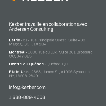
Kezber travaille en collaboration avec
Andersen Consulting
Estrie
-
817, rue Principale Ouest , Suite 400
Magog, QC, J1X 2B4
Montréal
-
1000, rue du Lux , Suite 301 Brossard,
QC, J4Y 0E3
Centre-du-Québec
-
Québec, QC
États-Unis
-
2363, James St, #1096 Syracuse,
NY, 13206-2840
info@kezber.com
1 888-889-4668