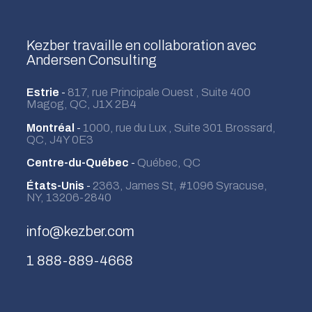
Kezber travaille en collaboration avec
Andersen Consulting
Estrie
-
817, rue Principale Ouest , Suite 400
Magog, QC, J1X 2B4
Montréal
-
1000, rue du Lux , Suite 301 Brossard,
QC, J4Y 0E3
Centre-du-Québec
-
Québec, QC
États-Unis
-
2363, James St, #1096 Syracuse,
NY, 13206-2840
info@kezber.com
1 888-889-4668