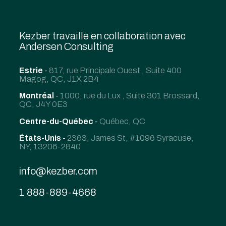
Kezber travaille en collaboration avec
Andersen Consulting
Estrie
-
817, rue Principale Ouest , Suite 400
Magog, QC, J1X 2B4
Montréal
-
1000, rue du Lux , Suite 301 Brossard,
QC, J4Y 0E3
Centre-du-Québec
-
Québec, QC
États-Unis
-
2363, James St, #1096 Syracuse,
NY, 13206-2840
info@kezber.com
1 888-889-4668