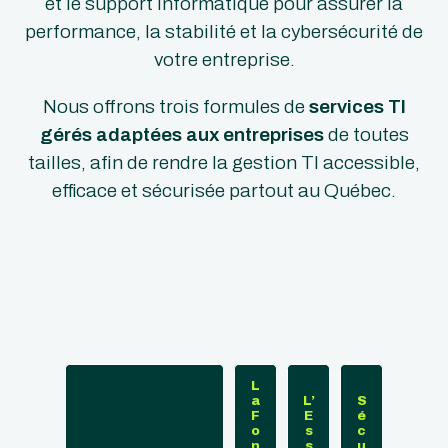
et le support informatique pour assurer la
performance, la stabilité et la cybersécurité de
votre entreprise.
Nous offrons trois formules de
services TI
gérés adaptées aux entreprises
de toutes
tailles, afin de rendre la gestion TI accessible,
efficace et sécurisée partout au Québec.
L
a
L’
S
F
E
é
o
s
c
n
s
u