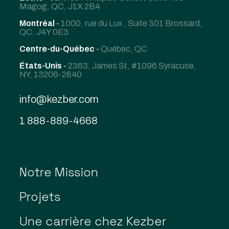
Magog, QC, J1X 2B4
Montréal
-
1000, rue du Lux , Suite 301 Brossard,
QC, J4Y 0E3
Centre-du-Québec
-
Québec, QC
États-Unis
-
2363, James St, #1096 Syracuse,
NY, 13206-2840
info@kezber.com
1 888-889-4668
Notre Mission
Projets
Une carrière chez Kezber