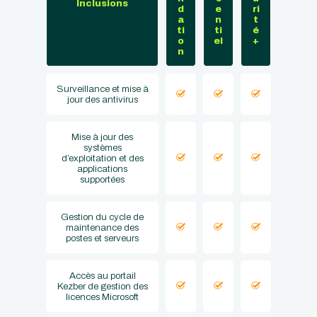
Inclusions
d
e
ri
a
n
t
ti
ti
é
o
el
+
n
Surveillance et mise à
jour des antivirus
Mise à jour des
systèmes
d’exploitation et des
applications
supportées
Gestion du cycle de
maintenance des
postes et serveurs
Accès au portail
Kezber de gestion des
licences Microsoft