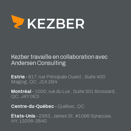
Kezber travaille en collaboration avec
Andersen Consulting
Estrie
-
817, rue Principale Ouest , Suite 400
Magog, QC, J1X 2B4
Montréal
-
1000, rue du Lux , Suite 301 Brossard,
QC, J4Y 0E3
Centre-du-Québec
-
Québec, QC
États-Unis
-
2363, James St, #1096 Syracuse,
NY, 13206-2840