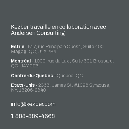
Kezber travaille en collaboration avec
Andersen Consulting
Estrie
-
817, rue Principale Ouest , Suite 400
Magog, QC, J1X 2B4
Montréal
-
1000, rue du Lux , Suite 301 Brossard,
QC, J4Y 0E3
Centre-du-Québec
-
Québec, QC
États-Unis
-
2363, James St, #1096 Syracuse,
NY, 13206-2840
info@kezber.com
1 888-889-4668