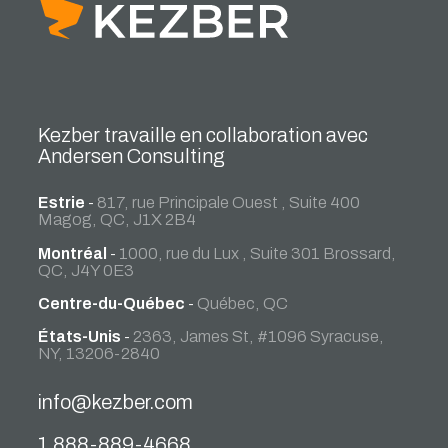
Kezber travaille en collaboration avec
Andersen Consulting
Estrie
-
817, rue Principale Ouest , Suite 400
Magog, QC, J1X 2B4
Montréal
-
1000, rue du Lux , Suite 301 Brossard,
QC, J4Y 0E3
Centre-du-Québec
-
Québec, QC
États-Unis
-
2363, James St, #1096 Syracuse,
NY, 13206-2840
info@kezber.com
1 888-889-4668