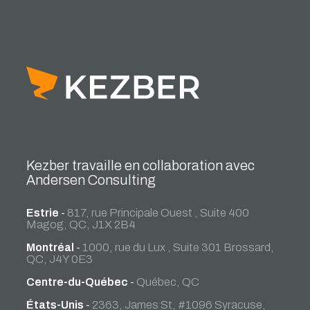
Kezber travaille en collaboration avec
Andersen Consulting
Estrie
-
817, rue Principale Ouest , Suite 400
Magog, QC, J1X 2B4
Montréal
-
1000, rue du Lux , Suite 301 Brossard,
QC, J4Y 0E3
Centre-du-Québec
-
Québec, QC
États-Unis
-
2363, James St, #1096 Syracuse,