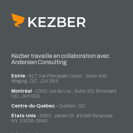
Kezber travaille en collaboration avec
Andersen Consulting
Estrie
-
817, rue Principale Ouest , Suite 400
Magog, QC, J1X 2B4
Montréal
-
1000, rue du Lux , Suite 301 Brossard,
QC, J4Y 0E3
Centre-du-Québec
-
Québec, QC
États-Unis
-
2363, James St, #1096 Syracuse,
NY, 13206-2840