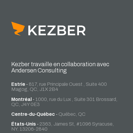
Kezber travaille en collaboration avec
Andersen Consulting
Estrie
-
817, rue Principale Ouest , Suite 400
Magog, QC, J1X 2B4
Montréal
-
1000, rue du Lux , Suite 301 Brossard,
QC, J4Y 0E3
Centre-du-Québec
-
Québec, QC
États-Unis
-
2363, James St, #1096 Syracuse,
NY, 13206-2840