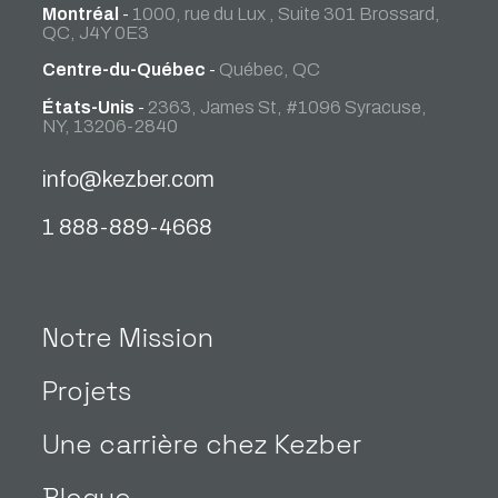
Montréal
-
1000, rue du Lux , Suite 301 Brossard,
QC, J4Y 0E3
Centre-du-Québec
-
Québec, QC
États-Unis
-
2363, James St, #1096 Syracuse,
NY, 13206-2840
info@kezber.com
1 888-889-4668
Notre Mission
Projets
Une carrière chez Kezber
Blogue