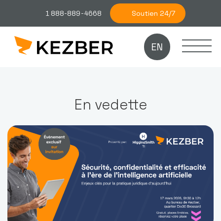
Soutien 24/7
1 888-889-4668
EN
En vedette